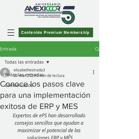
Contenido Premium Membership
Entrada
Todas las entradas
elizabethestrada3
Todas las entradas
20 mar 2024
2 min de lectura
Conoce los pasos clave
Comunicados
para una implementación
exitosa de ERP y MES
Expertos de ePS han desarrollado 
consejos sencillos que ayudan a 
maximizar el potencial de las 
soluciones ERP y MÊS