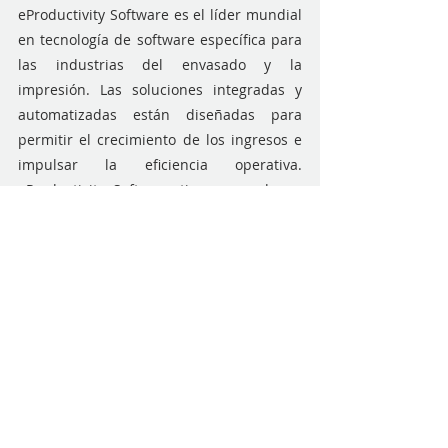
eProductivity Software es el líder mundial 
en tecnología de software específica para 
las industrias del envasado y la 
impresión. Las soluciones integradas y 
automatizadas están diseñadas para 
permitir el crecimiento de los ingresos e 
impulsar la eficiencia operativa. 
eProductivity Software tiene su sede en 
Pittsburgh, Pensilvania, y oficinas en todo 
el mundo. Con más de treinta años 
dedicados a proporcionar la mejor 
tecnología de su clase a las industrias del 
embalaje y la impresión, la filosofía de la 
empresa es que eProductivity Software 
tiene éxito cuando sus clientes 
prosperan. Para obtener más 
información, póngase en contacto con 
nosotros 