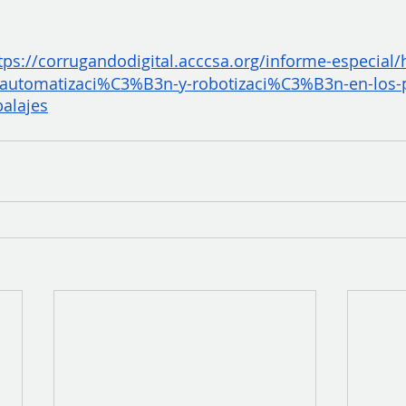
tps://corrugandodigital.acccsa.org/informe-especia
utomatizaci%C3%B3n-y-robotizaci%C3%B3n-en-los-
balajes