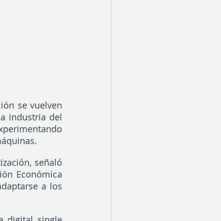
ión se vuelven 
 industria del 
perimentando 
máquinas.
zación, señaló 
sión Económica 
daptarse a los 
digital single 