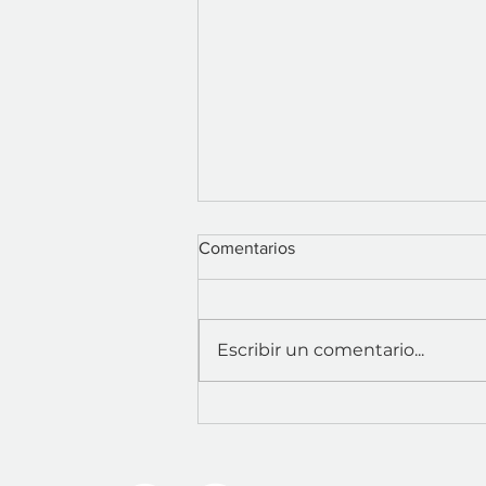
Comentarios
Escribir un comentario...
La conferencia Fastmarkets
Forest Products North
America and International
Containerboard Conference