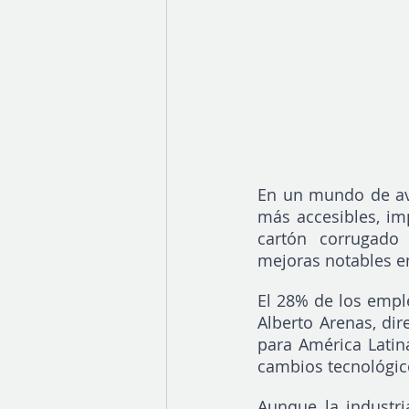
En un mundo de ava
más accesibles, imp
cartón corrugado 
mejoras notables e
El 28% de los emple
Alberto Arenas, dir
para América Latina
cambios tecnológic
Aunque la industri