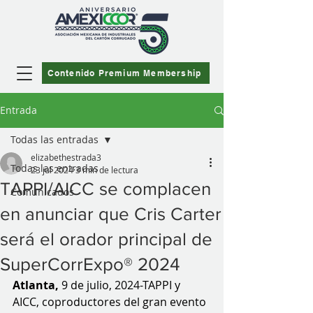
Contenido Premium Membership
Entrada
Todas las entradas
elizabethestrada3
Todas las entradas
23 jul 2024
3 min de lectura
TAPPI/AICC se complacen
Comunicados
en anunciar que Cris Carter
será el orador principal de
SuperCorrExpo® 2024
Atlanta, 
9 de julio, 2024-TAPPI y 
AICC, coproductores del gran evento 