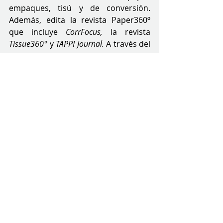
empaques, tisú y de conversión. 
Además, edita la revista Paper360º 
que incluye 
CorrFocus,
 la revista 
Tissue360°
 y 
TAPPI Journal.
 A través del 
intercambio de información, eventos, 
contenidos fiables, y oportunidades 
para entablar contactos, TAPPI ayuda 
a los socios a incrementar su 
rendimiento mediante soluciones 
que conducen a realizar mejores 
negocios, con más rapidez y mayor 
rentabilidad. Si desea más 
información, visite 
el  sitio web de 
TAPPI
.
Sobre AICC
AICC, la Asociación de Empaques 
Independientes, representa a los 