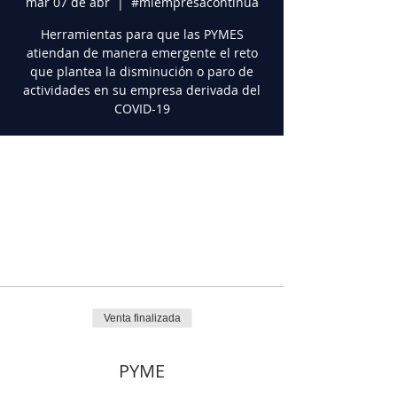
mar 07 de abr
  |  
#miempresacontinua
Herramientas para que las PYMES
atiendan de manera emergente el reto
que plantea la disminución o paro de
actividades en su empresa derivada del
COVID-19
Horario y ubicación
07 abr 2020, 1:00 p.m. – 2:00 p.m.
#miempresacontinua
Tickets
Venta finalizada
Tipo de entrada
PYME