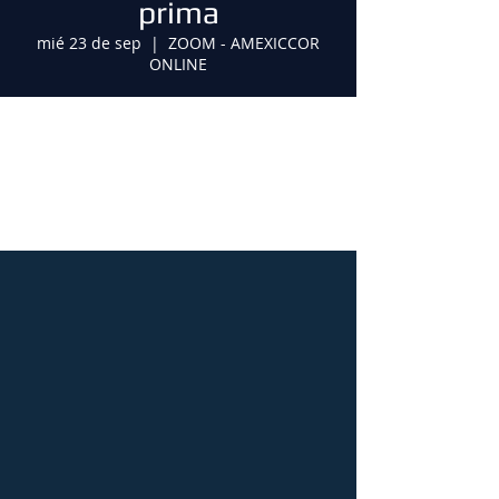
prima
mié 23 de sep
  |  
ZOOM - AMEXICCOR
ONLINE
Horario y ubicación
23 sep 2020, 11:00 a.m. GMT-5
ZOOM - AMEXICCOR ONLINE