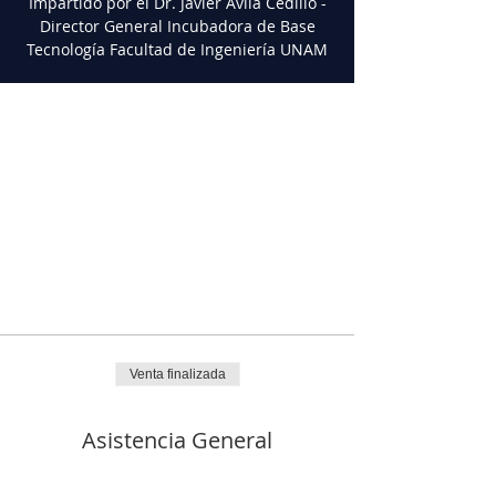
Impartido por el Dr. Javier Ávila Cedillo -
Director General Incubadora de Base
Tecnología Facultad de Ingeniería UNAM
Horario y ubicación
04 may 2022, 11:00 a.m. – 12:00 p.m.
GMT-5
Guadalajara, Jalisco., Av. Mariano Otero
#1499 CP.44550, Verde Valle, 44550
Guadalajara, Jal., México
Tickets
Venta finalizada
Tipo de entrada
Asistencia General
Precio