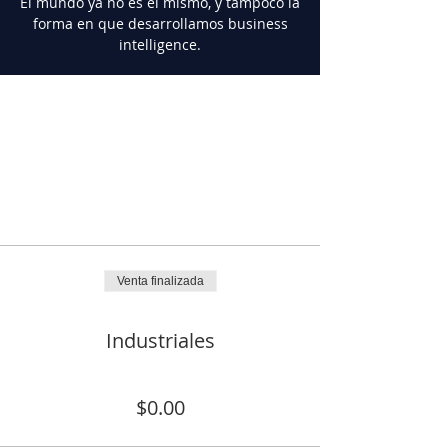
El mundo ya no es el mismo, y tampoco la
forma en que desarrollamos business
intelligence.
Horario y ubicación
02 abr 2020, 11:00 a.m. – 12:00 p.m.
War Room
Tickets
Venta finalizada
Tipo de entrada
Industriales
Precio
$0.00