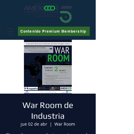
Contenido Premium Membership
War Room de
Industria
jue 02 de abr
  |  
War Room