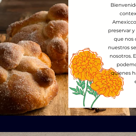
Bienvenido
contex
Amexiccor
preservar y 
que nos 
nuestros se
nosotros. 
podemos
quienes h