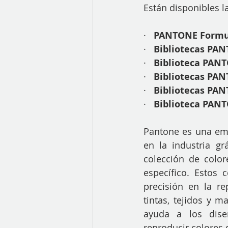
Están disponibles l
·   
PANTONE Formula
·   
Bibliotecas PAN
·   
Biblioteca PAN
·   
Bibliotecas PA
·   
Bibliotecas PAN
·   
Biblioteca PAN
Pantone es una emp
en la industria g
colección de color
específico. Estos 
precisión en la r
tintas, tejidos y m
ayuda a los diseñ
reproducir colores