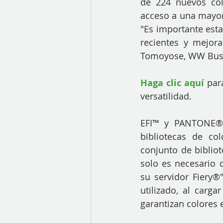
de 224 nuevos colo
acceso a una mayor
"Es importante esta
recientes y mejora
Tomoyose, WW Busin
Haga clic aquí
 par
versatilidad.
EFI™ y PANTONE® t
bibliotecas de co
conjunto de bibliot
solo es necesario d
su servidor Fiery®
utilizado, al carga
garantizan colores 