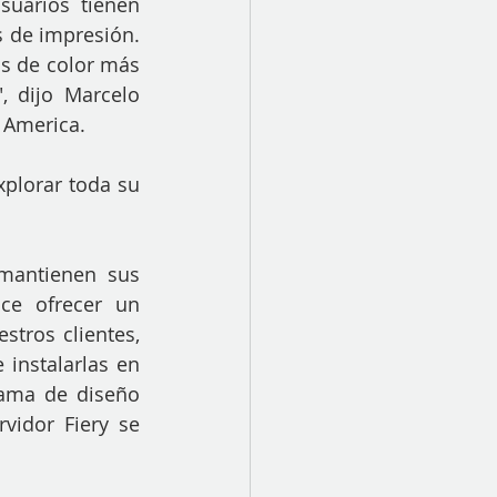
uarios tienen 
 de impresión. 
s de color más 
 dijo Marcelo 
 America.
plorar toda su 
antienen sus 
ce ofrecer un 
tros clientes, 
instalarlas en 
ama de diseño 
vidor Fiery se 