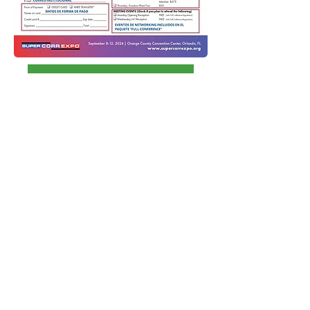
Descarga formato de inscripción Aquí
Los formatos de inscripción llenos
deberán ser enviados al correo:
sce@prereg.net
dirigido a Gabi De La Higuera
Si tienes dudas o te gustaría recibir
más información comunicate a:
staff@amexiccor.org
+52 55 1681 7413
Únete a nuestra Comunidad
en Whatsapp
En donde te enterarás de nuestros próximos eventos y