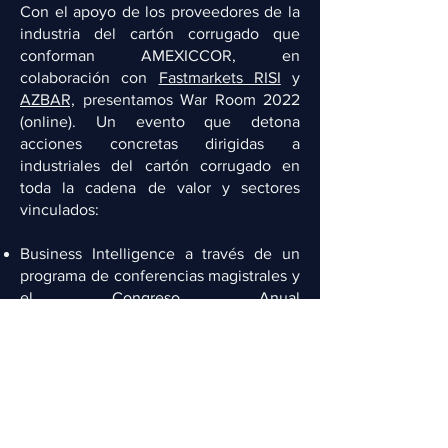
Con el apoyo de los proveedores de la
industria del cartón corrugado que
conforman AMEXICCOR, en
colaboración con
Fastmarkets RISI
y
AZBAR,
presentamos War Room 2022
(online). Un evento que detona
acciones concretas dirigidas a
industriales del cartón corrugado en
toda la cadena de valor y sectores
vinculados:
Business Intelligence a través de un
programa de conferencias magistrales y
el Congreso Anual
INTERCORRUGADO®
Programa académico para la resolución
de problemas y mejora continua (con
aval de STPS)
Actividades de networking, vinculación
y desarrollo de negocios regionales