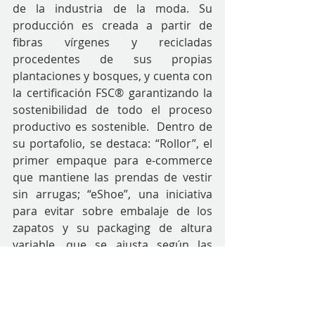
de la industria de la moda. Su 
producción es creada a partir de 
fibras vírgenes y recicladas 
procedentes de sus propias 
plantaciones y bosques, y cuenta con 
la certificación FSC® garantizando la 
sostenibilidad de todo el proceso 
productivo es sostenible.  Dentro de 
su portafolio, se destaca: “Rollor”, el 
primer empaque para e-commerce 
que mantiene las prendas de vestir 
sin arrugas; “eShoe”, una iniciativa 
para evitar sobre embalaje de los 
zapatos y su packaging de altura 
variable, que se ajusta según las 
necesidades de envío evitando el uso 
de rellenos. 
La preocupación por la sostenibilidad 
y su estrecha relación con el medio 